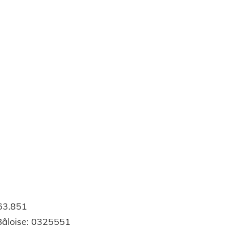
63.851
Bâloise: 0325551