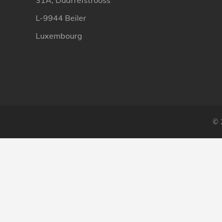
31A, Duarrefstrooss
L-9944 Beiler
Luxembourg
© 