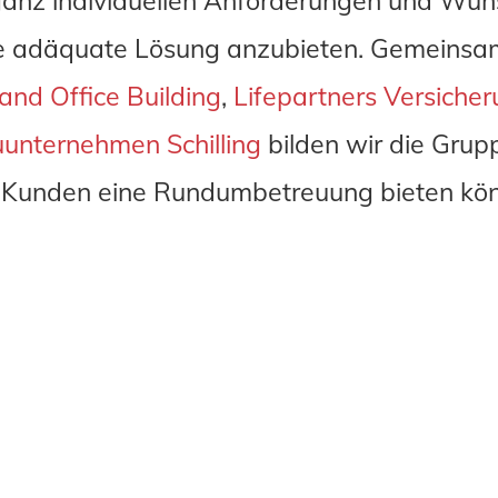
ie ganz individuellen Anforderungen und W
ne adäquate Lösung anzubieten. Gemeinsa
nd Office Building
,
Lifepartners Versiche
unternehmen Schilling
bilden wir die Gru
 Kunden eine Rundumbetreuung bieten k
n